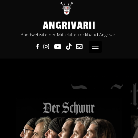
Skip
to
content
ANGRIVARII
Bandwebsite der Mittelalterrockband Angrivarii
Toggle navigation