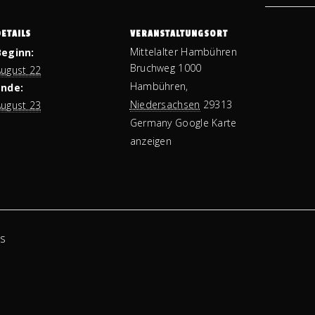
ETAILS
VERANSTALTUNGSORT
Mittelalter Hambühren
Beginn:
Bruchweg 1000
ugust 22
Hambühren
,
Ende:
Niedersachsen
29313
ugust 23
Germany
Google Karte
anzeigen
is