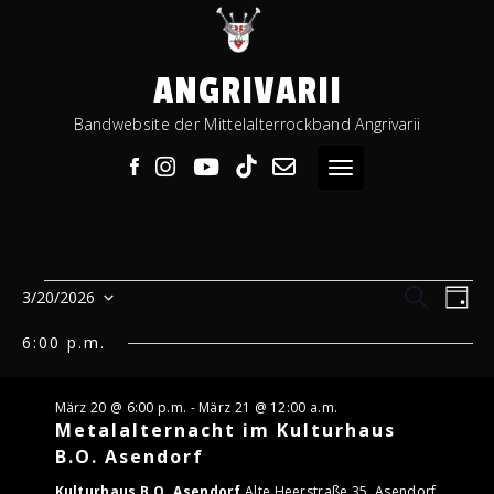
Skip
to
content
ANGRIVARII
Bandwebsite der Mittelalterrockband Angrivarii
Toggle navigation
VERANSTALTUNGEN
VERAN
VE
Suche
3/20/2026
Tag
Datum
AN
SUCHE
FÜR
wählen.
6:00 p.m.
NA
UND
MÄRZ
ANSIC
März 20 @ 6:00 p.m.
-
März 21 @ 12:00 a.m.
20,
Metalalternacht im Kulturhaus
NAVIG
B.O. Asendorf
2026
Kulturhaus B.O. Asendorf
Alte Heerstraße 35, Asendorf