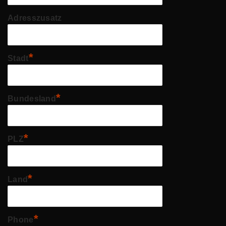
Adresszusatz
*
Stadt
*
Bundesland
*
PLZ
*
Land
*
Phone