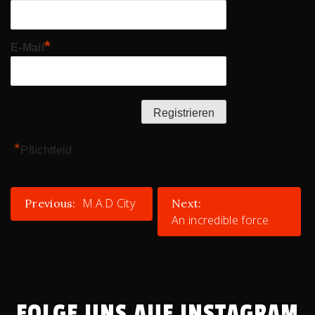
*
E-Mail
*
Pflichtfeld
BEITRAGSNAVIGATION
M.A.D City
Previous:
Next:
An incredible force
FOLGE UNS AUF INSTAGRAM